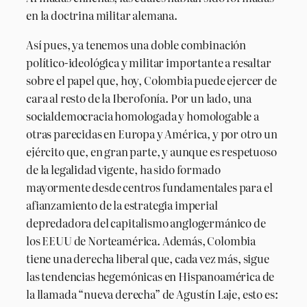
en la doctrina militar alemana.
Así pues, ya tenemos una doble combinación
político-ideológica y militar importante a resaltar
sobre el papel que, hoy, Colombia puede ejercer de
cara al resto de la Iberofonía. Por un lado, una
socialdemocracia homologada y homologable a
otras parecidas en Europa y América, y por otro un
ejército que, en gran parte, y aunque es respetuoso
de la legalidad vigente, ha sido formado
mayormente desde centros fundamentales para el
afianzamiento de la estrategia imperial
depredadora del capitalismo anglogermánico de
los EEUU de Norteamérica. Además, Colombia
tiene una derecha liberal que, cada vez más, sigue
las tendencias hegemónicas en Hispanoamérica de
la llamada “nueva derecha” de Agustín Laje, esto es: