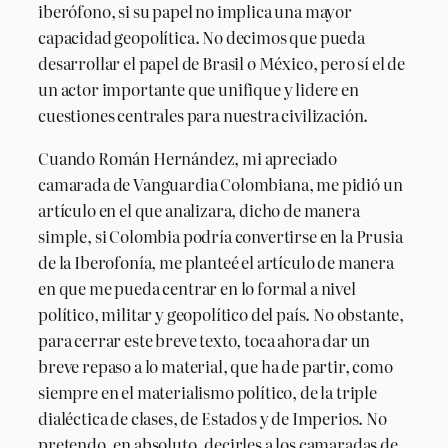
iberófono, si su papel no implica una mayor
capacidad geopolítica. No decimos que pueda
desarrollar el papel de Brasil o México, pero sí el de
un actor importante que unifique y lidere en
cuestiones centrales para nuestra civilización.
Cuando Román Hernández, mi apreciado
camarada de Vanguardia Colombiana, me pidió un
artículo en el que analizara, dicho de manera
simple, si Colombia podría convertirse en la Prusia
de la Iberofonía, me planteé el artículo de manera
en que me pueda centrar en lo formal a nivel
político, militar y geopolítico del país. No obstante,
para cerrar este breve texto, toca ahora dar un
breve repaso a lo material, que ha de partir, como
siempre en el materialismo político, de la triple
dialéctica de clases, de Estados y de Imperios. No
pretendo, en absoluto, decirles a los camaradas de