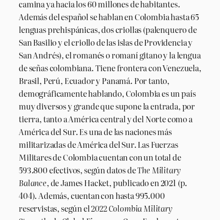
camina ya hacia los 60 millones de habitantes.
Además del español se hablan en Colombia hasta 65
lenguas prehispánicas, dos criollas (palenquero de
San Basilio y el criollo de las islas de Providencia y
San Andrés), el romanés o romaní gitano y la lengua
de señas colombiana. Tiene frontera con Venezuela,
Brasil, Perú, Ecuador y Panamá. Por tanto,
demográficamente hablando, Colombia es un país
muy diversos y grande que supone la entrada, por
tierra, tanto a América central y del Norte como a
América del Sur. Es una de las naciones más
militarizadas de América del Sur. Las Fuerzas
Militares de Colombia cuentan con un total de
593.800 efectivos, según datos de
The Military
Balance
, de James Hacket, publicado en 2021 (p.
404). Además, cuentan con hasta 995.000
reservistas, según el
2022 Colombia Military