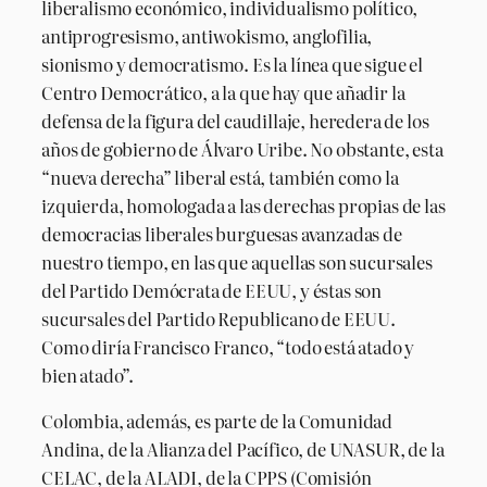
liberalismo económico, individualismo político,
antiprogresismo, antiwokismo, anglofilia,
sionismo y democratismo. Es la línea que sigue el
Centro Democrático, a la que hay que añadir la
defensa de la figura del caudillaje, heredera de los
años de gobierno de Álvaro Uribe. No obstante, esta
“nueva derecha” liberal está, también como la
izquierda, homologada a las derechas propias de las
democracias liberales burguesas avanzadas de
nuestro tiempo, en las que aquellas son sucursales
del Partido Demócrata de EEUU, y éstas son
sucursales del Partido Republicano de EEUU.
Como diría Francisco Franco, “todo está atado y
bien atado”.
Colombia, además, es parte de la Comunidad
Andina, de la Alianza del Pacífico, de UNASUR, de la
CELAC, de la ALADI, de la CPPS (Comisión