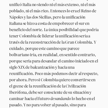
unificó Italia no siendo ni el más extenso, ni el más
poblado, ni el más rico. Entonces lo era el Reino de
Nápoles y las dos Sicilias, pero la unificación
italiana se hizo a costa de empobrecer el sur en
beneficio del norte. La única posibilidad que podría
tener Colombia de liderar la unificación sería a
través de la reconstrucción de la Gran Colombia. Y
cuidado, porque este camino que parece
bolivariano iría, en realidad, en sentido contrario,
porque sería para desandar el camino iniciado en el
siglo XIX de balcanización y hacia una
reunificación. Poco más podemos decir al respecto,
por ahora. Pero si Colombia quiere convertirse en
el gozne de la reunificación de la Civilización
Iberófona, debe ser consciente de su situación y
caminar hacia el futuro
desandando
lo hecho en el
pasado. Y no para volver al pasado, sino para