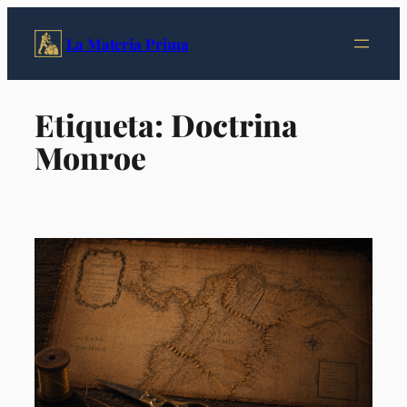
Saltar
al
La Materia Prima
contenido
Etiqueta:
Doctrina
Monroe