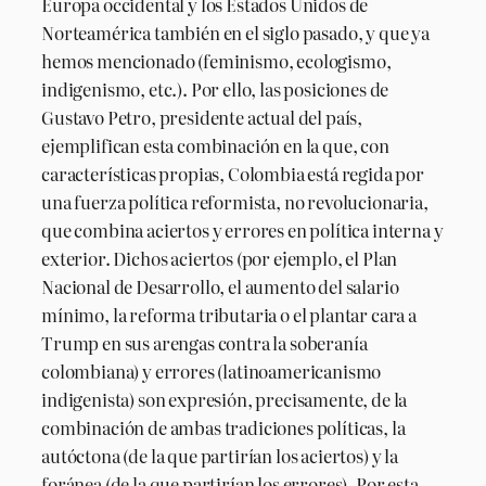
Europa occidental y los Estados Unidos de
Norteamérica también en el siglo pasado, y que ya
hemos mencionado (feminismo, ecologismo,
indigenismo, etc.). Por ello, las posiciones de
Gustavo Petro, presidente actual del país,
ejemplifican esta combinación en la que, con
características propias, Colombia está regida por
una fuerza política reformista, no revolucionaria,
que combina aciertos y errores en política interna y
exterior. Dichos aciertos (por ejemplo, el Plan
Nacional de Desarrollo, el aumento del salario
mínimo, la reforma tributaria o el plantar cara a
Trump en sus arengas contra la soberanía
colombiana) y errores (latinoamericanismo
indigenista) son expresión, precisamente, de la
combinación de ambas tradiciones políticas, la
autóctona (de la que partirían los aciertos) y la
foránea (de la que partirían los errores). Por esta