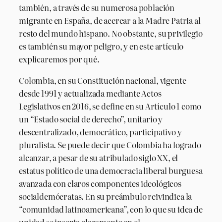
también, a través de su numerosa población
migrante en España, de acercar a la Madre Patria al
resto del mundo hispano. No obstante, su privilegio
es también su mayor peligro, y en este artículo
explicaremos por qué.
Colombia, en su Constitución nacional, vigente
desde 1991 y actualizada mediante Actos
Legislativos en 2016, se define en su Artículo 1 como
un “Estado social de derecho”, unitario y
descentralizado, democrático, participativo y
pluralista. Se puede decir que Colombia ha logrado
alcanzar, a pesar de su atribulado siglo XX, el
estatus político de una democracia liberal burguesa
avanzada con claros componentes ideológicos
socialdemócratas. En su preámbulo reivindica la
“comunidad latinoamericana”, con lo que su idea de
unidad se inserta claramente en el