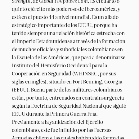
Strength
, de
Global Firepower.Com
. Es el cuarto o
quinto ejército más poderoso de Iberoamérica, y
está en el puesto 44 a nivel mundial. Es un aliado
estratégico importante de los EEUU, porque ha
tenido siempre una relación histórica estrecha con
el Imperio Estadounidense a través de la formación
de muchos oficiales y suboficiales colombianos en
la Escuela de las Américas, que pasó a denominarse
Instituto del Hemisferio Occidental para la
Cooperación en Seguridad (WHINSEC, por sus
siglas en inglés), situado en Fort Benning, Georgia
(EEUU). Buena parte de los militares colombianos
están, por tanto, entrenados en contrainsurgencia
según la Doctrina de Seguridad Nacional que siguió
EEUU durante la Primera Guerra Fría.
Previamente a la yankización del Ejército
colombiano, este fue influido por las Fuerzas
Armadas chilenas, las cuales habían sido formadas