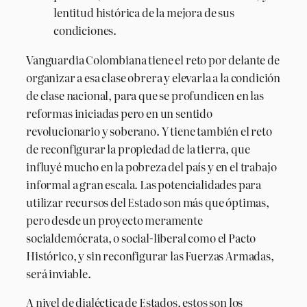
lentitud histórica de la mejora de sus
condiciones.
Vanguardia Colombiana tiene el reto por delante de
organizar a esa clase obrera y elevarla a la condición
de clase nacional, para que se profundicen en las
reformas iniciadas pero en un sentido
revolucionario y soberano. Y tiene también el reto
de reconfigurar la propiedad de la tierra, que
influyé mucho en la pobreza del país y en el trabajo
informal a gran escala. Las potencialidades para
utilizar recursos del Estado son más que óptimas,
pero desde un proyecto meramente
socialdemócrata, o social-liberal como el Pacto
Histórico, y sin reconfigurar las Fuerzas Armadas,
será inviable.
A nivel de dialéctica de Estados, estos son los