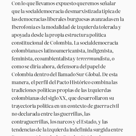
Con lo que llevamos expuesto queremos señalar
que la socialdemocracia desmarxistizada típica de
las democracias liberales burguesas avanzadas en la
Iberofonía es la modalidad de izquierda tolerada y
apoyada desde la propia estructura política
constitucional de Colombia. La socialdemocracia
colombiana es latinoamericanista, indigenista,
feminista, ecoambientalista y
tercermundista
, o
como se diría ahora, defensora del papel de
Colombia dentro del llamado Sur Global. De esta
manera, el perfil del Pacto Histórico combina las
tradiciones políticas propias de las izquierdas
colombianas del siglo XX, que desarrollaron su
trayectoria política en un contexto de guerra civil
no declarada entre las guerrillas, las
contraguerrillas, los narcos y el Estado, y las
tendencias de la izquierda indefinida surgida entre