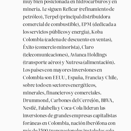
muy bien posicionada en hidrocarburos y en
minería. Le siguen Reficar (refinamiento de
petróleo), Terpel (principal distribuidora
comercial de combustible), EPM (dedicada a
los servicios públicos y energía), Koba
Colombia (cadena de descuento en ventas),
Éxito (comercio minorista), Claro
(telecomunicaciones), Avianca Holdings
(transporte aéreo) y Nutresa (alimentación).
Los países con mayores inversiones en
Colombia son EEUU, España, Francia y Chile,
sobre todo en sectores energéticos,
minerales, financieros y comerciales.
Drummond, Carbones del Cerrejón, BBVA,
Nestlé, Falabella y Coca-Cola lideran las
inversiones de grandes empresas capitalistas
foráneas en Colombia, nación iberófona con
más de 1500 transnacionales instaladas solo