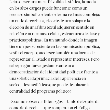
Lejos de ser una mera frivolidad estética, la moda
en los altos cargos puede funcionar como un
recurso simbólico dentro de una red más compleja:
un nudo de corbata, el corte de una solapa o la
elección de una fibra textil adquieren sentido en
relación con normas sociales, estructuras de clase y
prácticas políticas. En un mundo donde la imagen
tiene un peso creciente en la comunicación pública,
vestir el cuerpo puede ser también una forma de
representar al Estado o representar intereses. Pero
cabe preguntarse: ¿estamos ante una
democratización de la identidad política o frente a
una sofisticada primacía de la apariencia en
sociedades mediáticas que puede desplazar la
centralidad del programa político?
Es común observar liderazgos —tanto de izquierda
como de derecha— que rompen con el código