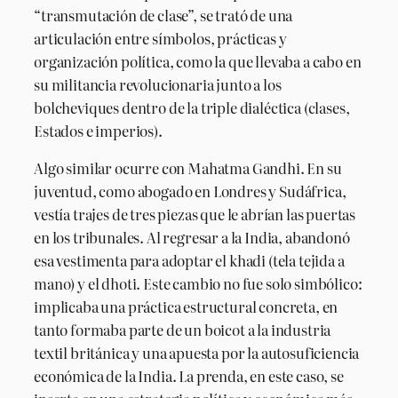
“transmutación de clase”, se trató de una
articulación entre símbolos, prácticas y
organización política, como la que llevaba a cabo en
su militancia revolucionaria junto a los
bolcheviques dentro de la triple dialéctica (clases,
Estados e imperios).
Algo similar ocurre con Mahatma Gandhi. En su
juventud, como abogado en Londres y Sudáfrica,
vestía trajes de tres piezas que le abrían las puertas
en los tribunales. Al regresar a la India, abandonó
esa vestimenta para adoptar el khadi (tela tejida a
mano) y el dhoti. Este cambio no fue solo simbólico:
implicaba una práctica estructural concreta, en
tanto formaba parte de un boicot a la industria
textil británica y una apuesta por la autosuficiencia
económica de la India. La prenda, en este caso, se