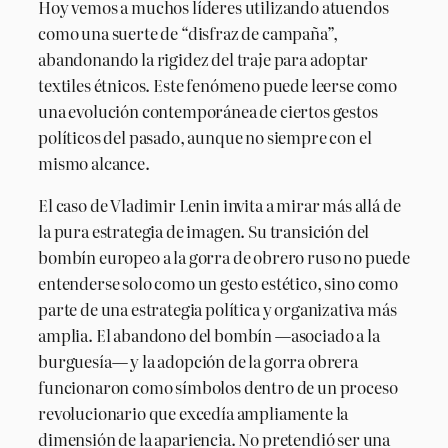
Hoy vemos a muchos líderes utilizando atuendos
como una suerte de “disfraz de campaña”,
abandonando la rigidez del traje para adoptar
textiles étnicos. Este fenómeno puede leerse como
una evolución contemporánea de ciertos gestos
políticos del pasado, aunque no siempre con el
mismo alcance.
El caso de Vladimir Lenin invita a mirar más allá de
la pura estrategia de imagen. Su transición del
bombín europeo a la gorra de obrero ruso no puede
entenderse solo como un gesto estético, sino como
parte de una estrategia política y organizativa más
amplia. El abandono del bombín —asociado a la
burguesía— y la adopción de la gorra obrera
funcionaron como símbolos dentro de un proceso
revolucionario que excedía ampliamente la
dimensión de la apariencia. No pretendió ser una