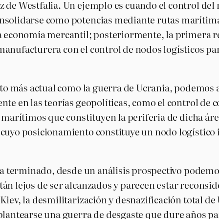
 de Westfalia. Un ejemplo es cuando el control del
onsolidarse como potencias mediante rutas marítima
a economía mercantil; posteriormente, la primera rev
nufacturera con el control de nodos logísticos para
icto más actual como la guerra de Ucrania, podemos 
te en las teorías geopolíticas, como el control de 
s marítimos que constituyen la periferia de dicha ár
cuyo posicionamiento constituye un nodo logístico i
o ha terminado, desde un análisis prospectivo podem
án lejos de ser alcanzados y parecen estar reconside
Kiev, la desmilitarización y desnazificación total d
 plantearse una guerra de desgaste que dure años p