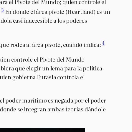
ará el Pivote del Mundo; quien controle el
3
.
En donde el área pivote (Heartland) es un
dola casi inaccesible a los poderes
4
ue rodea al área pivote, cuando indica:
ien controle el Pivote del Mundo
iera que elegir un lema para la política
uien gobierna Eurasia controla el
s del poder marítimo es negada por el poder
en donde se integran ambas teorías dándole