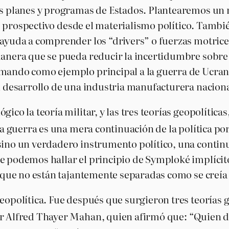
los planes y programas de Estados. Plantearemos u
isis prospectivo desde el materialismo político. Tam
ayuda a comprender los “drivers” o fuerzas motrices
 manera que se pueda reducir la incertidumbre sobr
mando como ejemplo principal a la guerra de Ucrania 
el desarrollo de una industria manufacturera naciona
gico la teoría militar, y las tres teorías geopolític
a guerra es una mera continuación de la política po
sino un verdadero instrumento político, una continua
de podemos hallar el principio de Symploké implícit
 y que no están tajantemente separadas como se creí
geopolítica. Fue después que surgieron tres teorías
por Alfred Thayer Mahan, quien afirmó que: “Quien