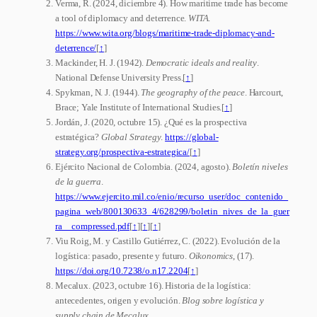
Verma, R. (2024, diciembre 4). How maritime trade has become
a tool of diplomacy and deterrence.
WITA
.
https://www.wita.org/blogs/maritime-trade-diplomacy-and-
deterrence/
[
↑
]
Mackinder, H. J. (1942).
Democratic ideals and reality
.
National Defense University Press.
[
↑
]
Spykman, N. J. (1944).
The geography of the peace
. Harcourt,
Brace; Yale Institute of International Studies.
[
↑
]
Jordán, J. (2020, octubre 15). ¿Qué es la prospectiva
estratégica?
Global Strategy
.
https://global-
strategy.org/prospectiva-estrategica/
[
↑
]
Ejército Nacional de Colombia. (2024, agosto).
Boletín niveles
de la guerra
.
https://www.ejercito.mil.co/enio/recurso_user/doc_contenido_
pagina_web/800130633_4/628299/boletin_nives_de_la_guer
ra__compressed.pdf
[
↑
]
[
↑
]
[
↑
]
Viu Roig, M. y Castillo Gutiérrez, C. (2022). Evolución de la
logística: pasado, presente y futuro.
Oikonomics
, (17).
https://doi.org/10.7238/o.n17.2204
[
↑
]
Mecalux. (2023, octubre 16). Historia de la logística:
antecedentes, origen y evolución.
Blog sobre logística y
supply chain de Mecalux
.