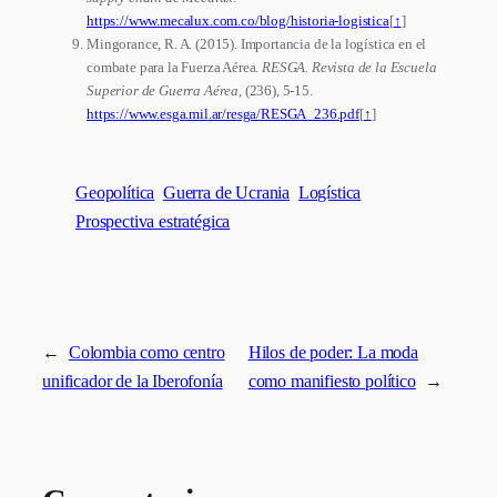
https://www.mecalux.com.co/blog/historia-logistica
[
↑
]
Mingorance, R. A. (2015). Importancia de la logística en el
combate para la Fuerza Aérea.
RESGA. Revista de la Escuela
Superior de Guerra Aérea
, (236), 5-15.
https://www.esga.mil.ar/resga/RESGA_236.pdf
[
↑
]
Geopolítica
Guerra de Ucrania
Logística
Prospectiva estratégica
←
Colombia como centro
Hilos de poder: La moda
unificador de la Iberofonía
como manifiesto político
→