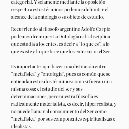
categorial. Y solamente mediante la oposición
respecto a estos términos podemos delimitar el
alcance de la ontología o su objeto de estudio.
Recurriendo al filósofo argentino Adolfo Carpio
podemos decir que: La Ontología es la disciplina
que estudia a los entes, es decir a “lo que es”, a lo
que existe y lo que hace que los entes sean: el Ser.
Es importante aquí hacer una distinción entre
“metafísica” y “ontología”, pues es común que se
entiendan estos dos términos como si fueran una
misma cosa: el estudio del ser y sus
determinaciones, pero nuestra filosofía es
radicalmente materialista, es decir, hiperrealista, y
no puede llamar al conocimiento del Ser como
“metafísica” por sus componentes espiritualistas e
idealistas.