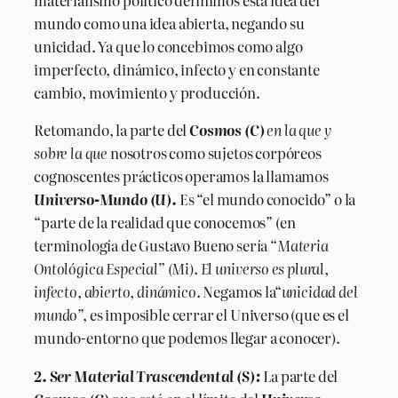
materialismo político definimos esta idea del
mundo como una idea abierta, negando su
unicidad. Ya que lo concebimos como algo
imperfecto, dinámico, infecto y en constante
cambio, movimiento y producción.
Retomando, la parte del
Cosmos (C)
en la que y
sobre la que
nosotros como sujetos corpóreos
cognoscentes prácticos operamos la llamamos
Universo-Mundo (U).
Es “el mundo conocido” o la
“parte de la realidad que conocemos” (en
terminología de Gustavo Bueno sería
“Materia
Ontológica Especial” (Mi). El universo es plural,
infecto, abierto, dinámico.
Negamos la“
unicidad del
mundo
”, es imposible cerrar el Universo (que es el
mundo-entorno que podemos llegar a conocer).
2. Ser Material Trascendental (S):
La parte del