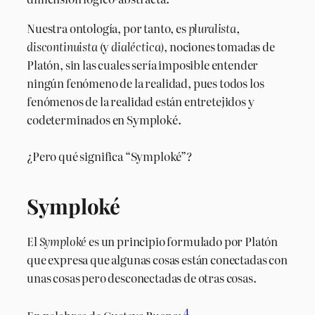
Nuestra ontología, por tanto, es
pluralista
,
discontinuista
(y
dialéctica)
, nociones tomadas de
Platón, sin las cuales sería imposible entender
ningún fenómeno de la realidad, pues todos los
fenómenos de la realidad están entretejidos y
codeterminados en Symploké.
¿Pero qué significa “Symploké”?
Symploké
El
Symploké
es un principio formulado por Platón
que expresa que algunas cosas están conectadas con
unas cosas pero desconectadas de otras cosas.
4