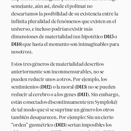
semejante, aún así, desde el polimat no
descartamos la posibilidad de su existencia entre la
infinita pluralidad de fenómenos que existen en el
universo, e incluso podrían existir más
dimensiones de materialidad (un hipotético
DU5
o
DU6
) que hasta el momento son inimaginables para
nosotros).
Estos tres géneros de materialidad descritos
anteriormente son inconmensurables, no se
pueden reducir unos a otros. Por ejemplo, los
sentimientos (
DU2
) o la moral (
DU3
) no se pueden
reducir al cerebro o a los genes (
DU1
). Sin embargo,
están conectados discontinuamente (en Symploké)
de tal modo que si se suprime un género los otros
también desaparecen. Por ejemplo: Sin un cierto
“orden” geométrico (
DU3
) serían imposibles los