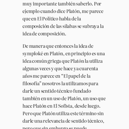
muy importante también saberlo. Por
ejemplo cuando dice Platón, me parece
que en El Político habla de la
composición de las sílabas se subraya la
idea de composición.
De manera que entonces la idea de
symploké en Platón, en principio es una
idea común griega que Platón la utiliza
algunas veces y que hace ya cuarenta
años me parece en “El papel de la
filosofía” nosotros la utilizamos para
darle un sentido técnico fundado
también en un uso de Platón, un uso que
hace Platón en El Sofista, desde luego.
Pero que Platón utiliza este término sin
darle una relevancia de sentido técnico,
pero que sin embargo se puede