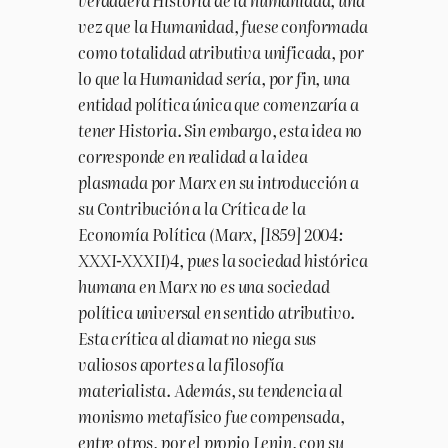
verdadera Historia de la humanidad, una
vez que la Humanidad, fuese conformada
como totalidad atributiva unificada, por
lo que la Humanidad sería, por fin, una
entidad política única que comenzaría a
tener Historia. Sin embargo, esta idea no
corresponde en realidad a la idea
plasmada por Marx en su introducción a
su Contribución a la Crítica de la
Economía Política (Marx, [1859] 2004:
XXXI-XXXII)4, pues la sociedad histórica
humana en Marx no es una sociedad
política universal en sentido atributivo.
Esta crítica al diamat no niega sus
valiosos aportes a la filosofía
materialista. Además, su tendencia al
monismo metafísico fue compensada,
entre otros, por el propio Lenin, con su