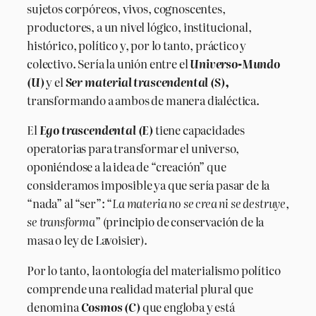
sujetos corpóreos, vivos, cognoscentes,
productores, a un nivel lógico, institucional,
histórico, político y, por lo tanto, práctico y
colectivo. Sería la unión entre el
Universo-Mundo
(U)
y el
Ser material trascendental (S),
transformando a ambos de manera dialéctica.
El
Ego trascendental (E)
tiene capacidades
operatorias para transformar el universo,
oponiéndose a la idea de “creación” que
consideramos imposible ya que sería pasar de la
“nada” al “ser”: “
La materia no se crea ni se destruye,
se transforma
” (principio de conservación de la
masa o ley de Lavoisier).
Por lo tanto, la ontología del materialismo político
comprende una realidad material plural que
denomina
Cosmos (C)
que engloba y está