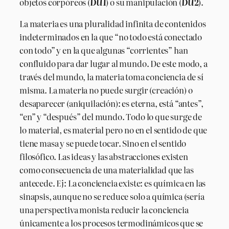
objetos corpóreos (
DU1
) o su manipulación (
DU2
).
La materia es una pluralidad infinita de contenidos
indeterminados en la que “no todo está conectado
con todo” y en la que algunas “corrientes” han
confluido para dar lugar al mundo. De este modo, a
través del mundo, la materia toma conciencia de sí
misma. La materia no puede surgir (creación) o
desaparecer (aniquilación): es eterna, está “antes”,
“en” y “después” del mundo. Todo lo que surge de
lo material, es material pero no en el sentido de que
tiene masa y se puede tocar. Sino en el sentido
filosófico. Las ideas y las abstracciones existen
como consecuencia de una materialidad que las
antecede. Ej: La conciencia existe: es química en las
sinapsis, aunque no se reduce solo a química (sería
una perspectiva monista reducir la conciencia
únicamente a los procesos termodinámicos que se