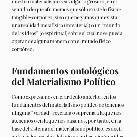
nuestro materialismo sea vulgar o grosero, en el
sentido de que afirmemos que sólo existe lo físico-
tangible-corpóreo, sino que negamos que exista
una realidad metafísica (inmaterial) o un “mundo
de las ideas” (o espiritual) sobre el cual no se pueda
operar de alguna manera con el mundo físico
corpóreo.
Fundamentos ontológicos
del Materialismo Político
Como expresamos en el artículo anterior, en los
fundamentos del materialismo político no tenemos
ninguna “verdad” revelada o suprema a la que nos
atenemos o en la que nos basamos, por tanto, en la
base del sistema del materialismo político, es decir
en la
piedra angular
del mismo no hay ninguna idea