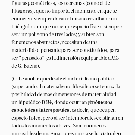
figuras geométricas, los teoremas (como el de
Pitágoras), que no importa el momento en que se
enuncien, siempre darán el mismo resultado: un
triángulo, aunque no ocupe espacio físico, siempre
será un polígono de tres lados; y si bien son
fenómenos abstractos, necesitan de una
materialidad pensante para ser constituidos, para
ser “pensados” (es la dimensión equiparable a
M3
de G. Bueno).
(Cabe anotar que desde el materialismo político
(superando al materialismo filosófico) se teoriza la
posibilidad de más dimensiones de materialidad,
un hipotético
DU4
, donde ocurran
fenómenos
espaciales e intemporales
, es decir, que ocupen
espacio físico, pero al ser intemporales existirían en
todos los momentos a la vez. Son fenómenos
imposibles de imaginar pues nunca se ha visto algo