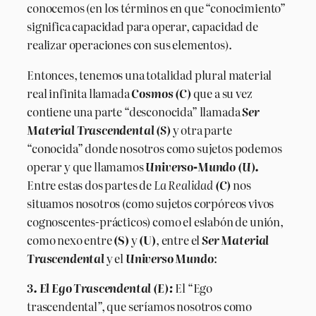
conocemos (en los términos en que “conocimiento”
significa capacidad para operar, capacidad de
realizar operaciones con sus elementos).
Entonces, tenemos una totalidad plural material
real infinita llamada
Cosmos (C)
que a su vez
contiene una parte “desconocida” llamada
Ser
Material Trascendental (S)
y otra parte
“conocida” donde nosotros como sujetos podemos
operar y que llamamos
Universo-Mundo (U).
Entre estas dos partes de
La Realidad
(C)
nos
situamos nosotros (como sujetos corpóreos vivos
cognoscentes-prácticos) como el eslabón de unión,
como nexo entre
(S)
y
(U)
, entre el
Ser Material
Trascendental
y el
Universo Mundo
:
3. El Ego Trascendental (E):
El “Ego
trascendental”, que seríamos nosotros como