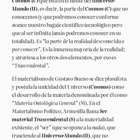
Cosmos (C)
que está en el límite del
Universo-
Mundo (U)
, es decir, la parte del
Cosmos (C)
que no
conocemos (y que podremos conocer conforme
avance nuestro bagaje científico tecnológico pero
que al ser infinita jamás podremos conocer en su
totalidad). Es “
la parte de la realidad desconocida o
por conocer
”. Es la inmensa mayoría de la realidad;
y atraviesa a los otros dos elementos, por eso es
“
Trascendental
”.
El materialismo de Gustavo Bueno se dice
pluralista
y postula la unicidad del Universo
(Cosmos)
como
el desarrollo de la materia denominada por él como
“
Materia Ontológica General
” (M). En el
Materialismo Político, Armesilla llama
Ser
material Trascendental (S)
a la materialidad
existente, el “ser” (que se opone a
la nada
), que
trasciende al
Universo-Mundo
(U)
, que no