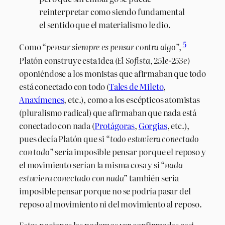
reinterpretar como siendo fundamental
el sentido que el materialismo le dio.
5
Como “
pensar siempre es pensar contra algo
”,
Platón construye esta idea
(El Sofista, 251e-253e)
oponiéndose a los monistas que afirmaban que todo
está conectado con todo (
Tales de Mileto
,
Anaxímenes
, etc.), como a los escépticos atomistas
(pluralismo radical) que afirmaban que nada está
conectado con nada (
Protágoras
,
Gorgias
, etc.),
pues decía Platón que si “
todo estuviera conectado
con todo
” sería imposible pensar porque el reposo y
el movimiento serían la misma cosa y si “
nada
estuviera conectado con nada
”
también sería
imposible pensar porque no se podría pasar del
reposo al movimiento ni del movimiento al reposo.
Estas nociones las podemos ver confirmadas casi