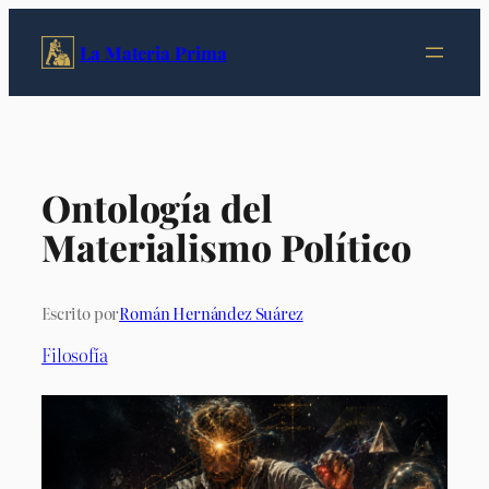
Saltar
al
La Materia Prima
contenido
Ontología del
Materialismo Político
Escrito por
Román Hernández Suárez
Filosofía