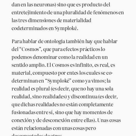
dan en las neuronas) sino que es producto del
entretejimiento de una pluralidad de fenómenos en
las tres dimensiones de materialidad
codeterminados en Symploké.
Para hablar de ontología también hay que hablar
del “Cosmos”, que para efectos prácticos lo
podemos denominar como la realidad en un
sentido amplio. El Cosmos es infinito, es real, es
material, compuesto por entes los cuales se co-
determinan en “Symploké” como ya vimos; la
realidad es plural (es decir, que no hay una sola
realidad, sino realidades) y discontinua (es decir,
que dichas realidades no están completamente
fusionadas entre sí, sino que hay momentos de
conexión y de desconexión entre ellas). Unas cosas
están relacionadas con unas cosas pero
desconectadas de otras.