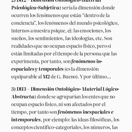
Psicológica-Subjetiva:
sería la dimensión donde
ocurren los fenómenos que están “dentro de la
conciencia”, los fenómenos del mundo psicológico,
internos a nuestra psique, ej: las emociones, los
sueños, los sentimientos, las ideologías, etc. Son
realidades que no ocupan espacio físico, pero sí
están limitadas por el tiempo de la persona que las
experimenta, por tanto, son
fenómenos in-
espaciales y temporales
(es la dimensión
equiparable al
M2
de G. Bueno). Y por último…
3) DU3 = Dimensión Ontológico- Material Lógico-
Abstracta:
donde se agruparían los entes que no
ocupan espacio físico, ni son afectados por el
tiempo, por tanto son
fenómenos inespaciales e
intemporales
, por ejemplo: las ideas filosóficas, los
conceptos científico-categoriales, los números, las