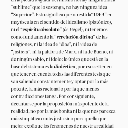
“sublime” que lo sostenga, no hay ninguna idea
“Superior”. Esto significa que no está la
“IDEA”
en
mayúscula en el sentido del idealismo (platónico),
ni el
“
espíritu absoluto”
(de Hegel)
, ni tenemos
como fundamento la
“revelación divina”
de las
religiones, ni la idea de “
dios
”, ni la idea de
“justicia”
, ni la palabra de Marx, ni la de Bueno, ni
de ningún sabio, ni ídolo; lo único que está en la
base del sistema es la
dialéctica
, por eso se tienen
que tener en cuenta todas las diferentes tesis que
van saliendo constantemente y optar por la más
potente, la más racional o por la que menos
contradicciones tenga. Por consiguiente,
decantarse por la proposición más potente de la
realidad, no por la más bonita ni la que nos parezca
más simpática o más justa sino por aquella que
mejor explique los fenómenos de nuestra realidad