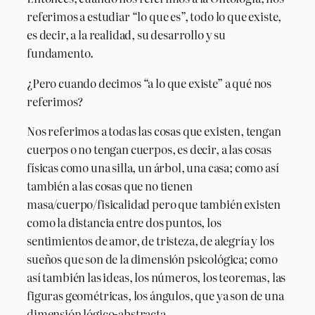
referimos a estudiar “lo que es”, todo lo que existe,
es decir, a la realidad, su desarrollo y su
fundamento.
¿Pero cuando decimos “a lo que existe” a qué nos
referimos?
Nos referimos a todas las cosas que existen, tengan
cuerpos o no tengan cuerpos, es decir, a las cosas
físicas como una silla, un árbol, una casa; como así
también a las cosas que no tienen
masa/cuerpo/fisicalidad pero que también existen
como la distancia entre dos puntos, los
sentimientos de amor, de tristeza, de alegría y los
sueños que son de la dimensión psicológica; como
así también las ideas, los números, los teoremas, las
figuras geométricas, los ángulos, que ya son de una
dimensión lógico-abstracta.