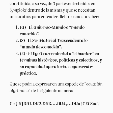
constituida, a su vez, de 3 partes entretejidas en
Symploké
dentro de la misma y que se necesitan
unas a otras para entender dicho cosmos, a saber:
(U)= El Universo-Mundo o “mundo
conocido”.
(S)= El Ser Material Trascendental o
“mundo desconocido”.
(E)= El Ego Trascendental o “el hombre” en
términos históricos, políticos y colectivos, y
su capacidad operatoria, cognoscente-
práctica.
Que se podría expresar en una especie de “
ecuación
algebraica
” de la siguiente manera:
C = { U[DU1,DU2,DU3,…DU4,…DUn] CECSmt}