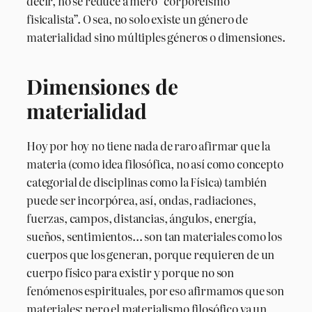
decir, no se reduce a mero “corporeísmo
fisicalista”. O sea, no solo existe un género de
materialidad sino múltiples géneros o dimensiones.
Dimensiones de
materialidad
Hoy por hoy no tiene nada de raro afirmar que la
materia (como idea filosófica, no así como concepto
categorial de disciplinas como la Física) también
puede ser incorpórea, así, ondas, radiaciones,
fuerzas, campos, distancias, ángulos, energía,
sueños, sentimientos… son tan materiales como los
cuerpos que los generan, porque requieren de un
cuerpo físico para existir y porque no son
fenómenos espirituales, por eso afirmamos que son
materiales; pero el materialismo filosófico va un