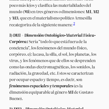
poco más lejos y clasifica las materialidades del
mundo (
Mi
) en tres géneros o dimensiones:
M1
,
M2
y
M3
, que en el materialismo político Armesilla
2
recategoriza de la siguiente manera:
1) DU1 = Dimensión Ontológico-Material Física-
Corpórea:
Sería “todo lo que está fuera de la
conciencia”, los fenómenos del mundo físico,
corpóreo. ej: la casa, la silla, el sol, los planetas, los
virus, y los fenómenos que de ellos se desprenden
como las ondas electromagnéticas, los sonidos, la
radiación, la gravedad, etc. Estos se caracterizan
por ocupar espacio y tiempo, es decir, son
fenómenos espaciales y temporales
(es la
dimensión equiparable al género
M1
de Gustavo
Bueno).
2) DU2 = Dimensión Ontológico-Material