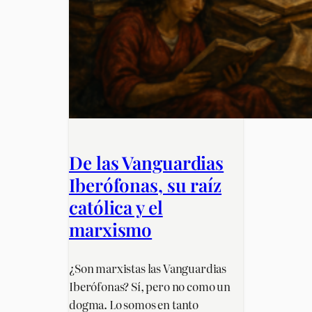
De las Vanguardias
Iberófonas, su raíz
católica y el
marxismo
¿Son marxistas las Vanguardias
Iberófonas? Sí, pero no como un
dogma. Lo somos en tanto